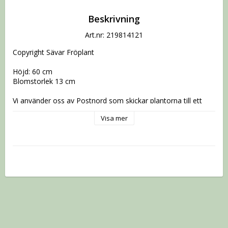
Beskrivning
Art.nr: 219814121
Copyright Sävar Fröplant

Höjd: 60 cm

Blomstorlek 13 cm

Vi använder oss av Postnord som skickar plantorna till ett 
postombud nära dig med sms avisering.

Visa mer
Kom också ihåg att alla vill ha sina plantor samtidigt vilket är 
svårt att ordna.

Snälla,ha då tålamod vi jobbar så snabbt vi kan.

Begränsat antal per sort beställda.

När du får din knöl gör såhär:

Ta fram en stor kruka och fyll med bra jord.

Plantera ner dahlian så att hela roten är täckt.

Ställ den i soligt fönster.

Vattna mycket försiktigt de första veckorna så att du ser att 
dahlian vaknar till liv efter vinterförvaringen.

Om den sticker iväg och får långa skott så kan du vara 