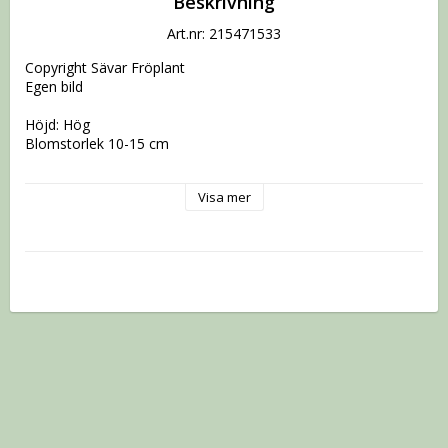
Beskrivning
Art.nr: 215471533
Copyright Sävar Fröplant

Egen bild 

Höjd: Hög

Blomstorlek 10-15 cm

Sfp:s kommentar:

Visa mer
En vackert lysande gulfärg och rikblommande planta.

Vi använder oss av Postnord som skickar plantorna till ett 
postombud nära dig med sms avisering.

Kom också ihåg att alla vill ha sina plantor samtidigt vilket är 
svårt att ordna.

Snälla,ha då tålamod vi jobbar så snabbt vi kan.

Begränsat antal per sort beställda.

När du får din stickling gör såhär:

Låt sticklingen stå några dagar i den kruka den kom i.

Om den kommer utan kruka ta inte så stor kruka till den till 
att börja med.

Ställ den i soligt fönster.
