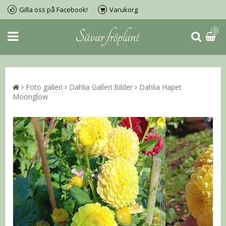
Gilla oss på Facebook!
Varukorg
0
Foto galleri
Dahlia Galleri Bilder
Dahlia Hapet
Moonglow