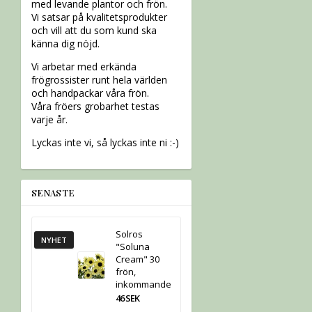
med levande plantor och frön.
Vi satsar på kvalitetsprodukter
och vill att du som kund ska
känna dig nöjd.
Vi arbetar med erkända
frögrossister runt hela världen
och handpackar våra frön.
Våra fröers grobarhet testas
varje år.
Lyckas inte vi, så lyckas inte ni :-)
SENASTE
Solros
NYHET
"Soluna
Cream" 30
frön,
inkommande
46 SEK