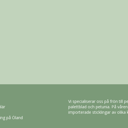
Vi specialiserar oss på frön till p
lär
palettblad och petunia. På våren 
importerade sticklingar av olika 
ning på Öland