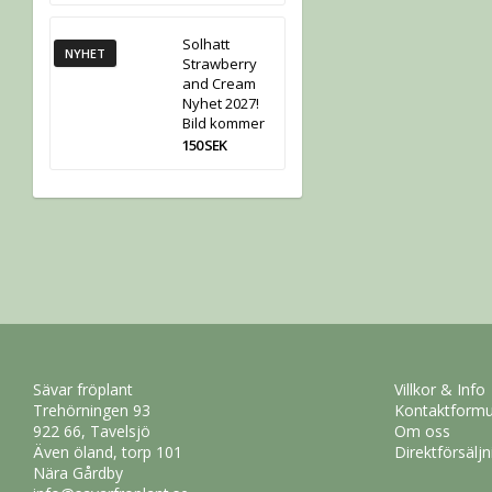
Solhatt
NYHET
Strawberry
and Cream
Nyhet 2027!
Bild kommer
150 SEK
Sävar fröplant
Villkor & Info
Trehörningen 93
Kontaktformu
922 66, Tavelsjö
Om oss
Även öland, torp 101
Direktförsälj
Nära Gårdby