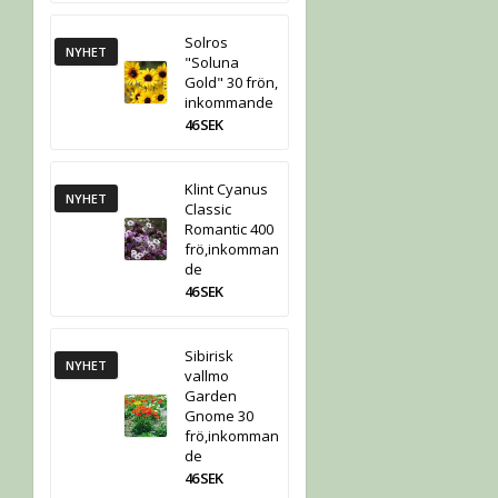
Solros
NYHET
"Soluna
Gold" 30 frön,
inkommande
46 SEK
Klint Cyanus
NYHET
Classic
Romantic 400
frö,inkomman
de
46 SEK
Sibirisk
NYHET
vallmo
Garden
Gnome 30
frö,inkomman
de
46 SEK