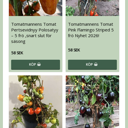
Tomatmannens Tomat
Tomatmannens Tomat
Pertsevidnyy Polosatyy
Pink Flamingo Striped 5
– 5 frö ,snart slut för
frö Nyhet 2026!
säsong
58 SEK
58 SEK
KÖP
KÖP