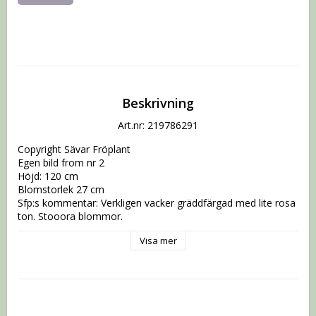
Beskrivning
Art.nr: 219786291
Copyright Sävar Fröplant

Egen bild from nr 2

Höjd: 120 cm

Blomstorlek 27 cm

Sfp:s kommentar: Verkligen vacker gräddfärgad med lite rosa 
ton. Stooora blommor.

Visa mer
Vi använder oss av Postnord som skickar plantorna till ett 
postombud nära dig med sms avisering.

Kom också ihåg att alla vill ha sina plantor samtidigt vilket är 
svårt att ordna.

Snälla,ha då tålamod vi jobbar så snabbt vi kan.

Begränsat antal per sort beställda.
