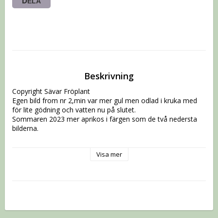
DELA
Beskrivning
Copyright Sävar Fröplant

Egen bild from nr 2,min var mer gul men odlad i kruka med 
för lite gödning och vatten nu på slutet.

Sommaren 2023 mer aprikos i färgen som de två nedersta 
bilderna.

Höjd: 100-120

Visa mer
Blomstorlek 12 cm 

Vi använder oss av Postnord som skickar plantorna till ett 
postombud nära dig med sms avisering.

Kom också ihåg att alla vill ha sina plantor samtidigt vilket är 
svårt att ordna.
