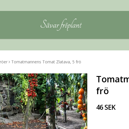
röer
Tomatmannens Tomat Zlatava, 5 frö
Tomatm
frö
46 SEK