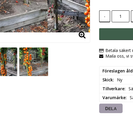
-
Betala säkert
Maila oss, vi 
Föreslagen ål
Skick
Ny
Tillverkare
Sä
Varumärke
S
DELA