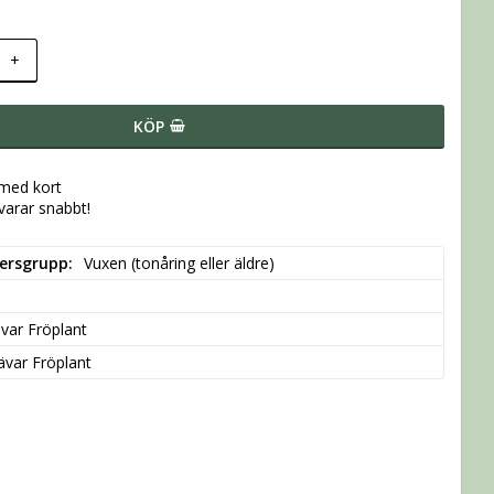
+
KÖP
 med kort
svarar snabbt!
dersgrupp
Vuxen (tonåring eller äldre)
var Fröplant
ävar Fröplant