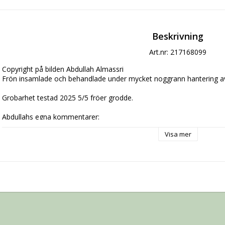
Beskrivning
Art.nr: 217168099
Copyright på bilden Abdullah Almassri

Frön insamlade och behandlade under mycket noggrann hantering av A
Grobarhet testad 2025 5/5 fröer grodde.

Abdullahs egna kommentarer:

Visa mer
Zaltava

Zaltava är en underbar, tidig tomatsort som snabbt blir en favorit i tr
medelstora, runda och djupt röd orangea med en härligt frisk och söt 
gör att den passar perfekt för den som vill börja skörda tidigt på sä
produktiv och levererar frukter hela sommaren. Plantan kan bli upp til
ger skörd även under mindre gynnsamma odlingssäsonger. Perfekt att
användas i sallader eller matlagning. För bäst skörd bör man regelbun
Sävar fröplants kommentar:
