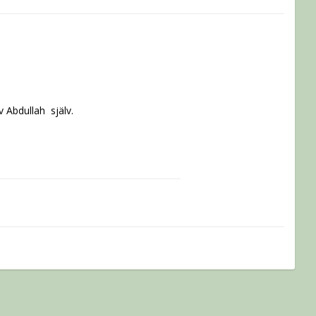
bdullah  själv.

ädgården. Frukterna är små till 
smak. Utvecklingstiden är kort, vilket 
songen. Zaltava är också mycket 
l 2 m hög. Zaltava är mycket tålig och 
 ätas direkt från plantan och 
det tjuva skotten i grenvecken."
